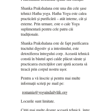
Shanka Prakshalana este una din cele șase
tehnici Hatha yoga. Hatha Yoga este calea
practicării și purificării – atât interne, cât și
externe. Prin urmare, este o cale Yoga
suplimentară pentru cele patru căi
tradiționale.
Shanka Prakshalana este de fapt purificarea
tractului digestiv și a intestinului, este
detoxifierea întregului corp. Această tehnică
constă în băutul apei calde plăcut sărate și
practicarea exercițiilor care ajută aceasta să
treacă prin corpul nostru ușor.
Pentru a vă înscrie și pentru mai multe
informații scrieți pe mail pe:
romania@yogaindailylife.org
Locurile sunt limitate.
Citiți mai multe despre această tehnică între