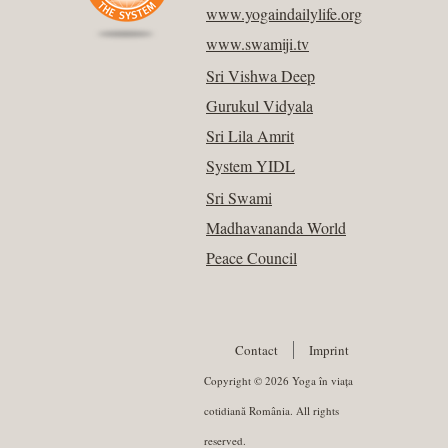
www.yogaindailylife.org
www.swamiji.tv
Sri Vishwa Deep
Gurukul Vidyala
Sri Lila Amrit
System YIDL
Sri Swami
Madhavananda World
Peace Council
Contact
Imprint
Copyright © 2026 Yoga în viața
cotidiană România. All rights
reserved.