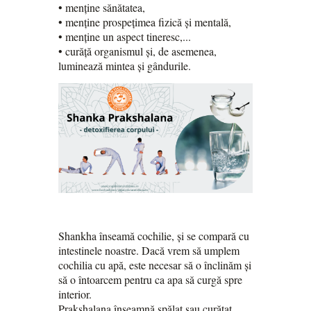
• menține sănătatea,
• menține prospețimea fizică și mentală,
• menține un aspect tineresc,...
• curăță organismul și, de asemenea,
luminează mintea și gândurile.
Shankha înseamă cochilie, și se compară cu
intestinele noastre. Dacă vrem să umplem
cochilia cu apă, este necesar să o înclinăm și
să o întoarcem pentru ca apa să curgă spre
interior.
Prakshalana înseamnă spălat sau curățat.