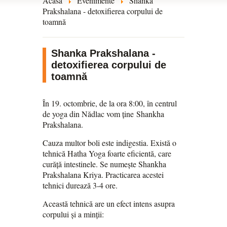
Acasă
Evenimente
Shanka
Prakshalana - detoxifierea corpului de
toamnă
Shanka Prakshalana -
detoxifierea corpului de
toamnă
În 19. octombrie, de la ora 8:00, în centrul
de yoga din Nădlac vom ține Shankha
Prakshalana.
Cauza multor boli este indigestia. Există o
tehnică Hatha Yoga foarte eficientă, care
curăță intestinele. Se numește Shankha
Prakshalana Kriya. Practicarea acestei
tehnici durează 3-4 ore.
Această tehnică are un efect intens asupra
corpului și a minții: