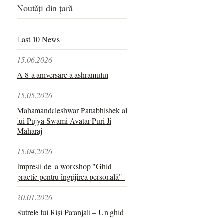
Noutăți din țară
Last 10 News
15.06.2026
A 8-a aniversare a ashramului
15.05.2026
Mahamandaleshwar Pattabhishek al
lui Pujya Swami Avatar Puri Ji
Maharaj
15.04.2026
Impresii de la workshop "Ghid
practic pentru îngrijirea personală"
20.01.2026
Sutrele lui Riși Patanjali – Un ghid