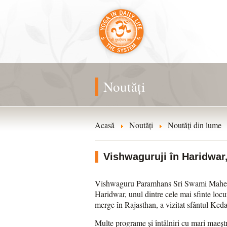
Noutăți
Acasă
Noutăți
Noutăți din lume
Vishwaguruji în Haridwar
Vishwaguru Paramhans Sri Swami Maheshw
Haridwar, unul dintre cele mai sfinte locu
merge în Rajasthan, a vizitat sfântul Ked
Multe programe și întâlniri cu mari maeștri