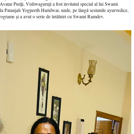
vatar Puriji, Vishwaguruji a fost invitatul special al lui Swami
a Patanjali Yogpeeth Haridwar, unde, pe lângă sesiunile ayurvedice,
rograme și a avut o serie de întâlniri cu Swami Ramdev.