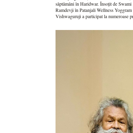
săptămâni în Haridwar. Însoțit de Swami A
Ramdevji în Patanjali Wellness Yoggram l
Vishwaguruji a participat la numeroase p