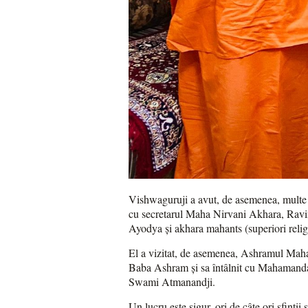
Vishwaguruji a avut, de asemenea, multe înt
cu secretarul Maha Nirvani Akhara, Ravi
Ayodya și akhara mahants (superiori religi
El a vizitat, de asemenea, Ashramul Ma
Baba Ashram și sa întâlnit cu Mahamand
Swami Atmanandji.
Un lucru este sigur, ori de câte ori sfinții 