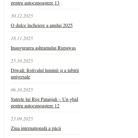
pentru autocunoaștere 13
30.12.2025
O dulce încheiere a anului 2025
18.11.2025
Inaugurarea ashramului Rupawas
25.10.2025
Diwali: festivalul luminii și a iubirii
universale
06.10.2025
Sutrele lui Riși Patanjali – Un ghid
pentru autocunoaștere 12
23.09.2025
Ziua internațională a păcii