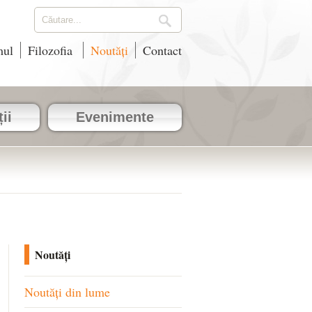
mul
Filozofia
Noutăți
Contact
ii
Evenimente
Noutăți
Noutăți din lume