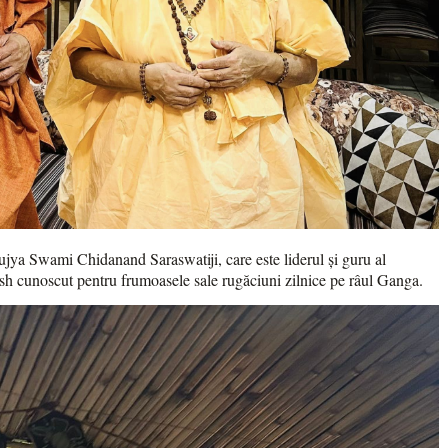
Pujya Swami Chidanand Saraswatiji, care este liderul și guru al
h cunoscut pentru frumoasele sale rugăciuni zilnice pe râul Ganga.