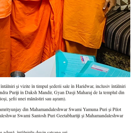
âlniri și vizite în timpul șederii sale în Haridwar, inclusiv întâlniri
ndra Puriji în Daksh Mandir, Gyan Dasji Maharaj de la templul din
oși, șefii unei mănăstiri sau așram).
hamrityunjay din Mahamandaleshwar Swami Yamuna Puri și Pilot
aleshwar Swami Santosh Puri Geetabhartiji și Mahamandaleshwar
se adună, întâlnirile devin satsang-uri.