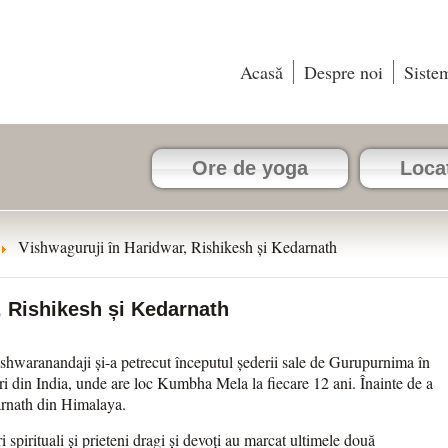
Acasă
Despre noi
Siste
Ore de yoga
Locaț
Vishwaguruji în Haridwar, Rishikesh și Kedarnath
, Rishikesh și Kedarnath
aranandaji și-a petrecut începutul șederii sale de Gurupurnima în
ri din India, unde are loc Kumbha Mela la fiecare 12 ani. Înainte de a
arnath din Himalaya.
 spirituali și prieteni dragi și devoți au marcat ultimele două