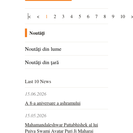
<
<
1
2
3
4
5
6
7
8
9
10
Noutăți
Noutăți din lume
Noutăți din țară
Last 10 News
15.06.2026
A 8-a aniversare a ashramului
15.05.2026
Mahamandaleshwar Pattabhishek al lui
Pujya Swami Avatar Puri Ji Maharaj