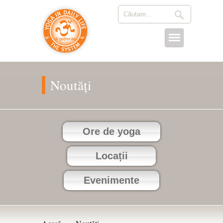
Noutăți
Ore de yoga
Locații
Evenimente