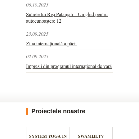
06.10.2025
Sutrele lui Riși Patanjali – Un ghid pentru
autocunoaștere 12
23.09.2025
Ziua internațională a păcii
02.09.2025
Impresii din programul internațional de vară
Proiectele noastre
SYSTEM YOGA IN
SWAMIJI.TV