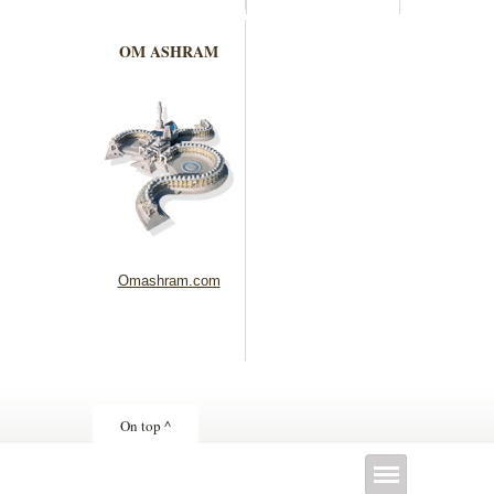
OM ASHRAM
Omashram.com
On top ^