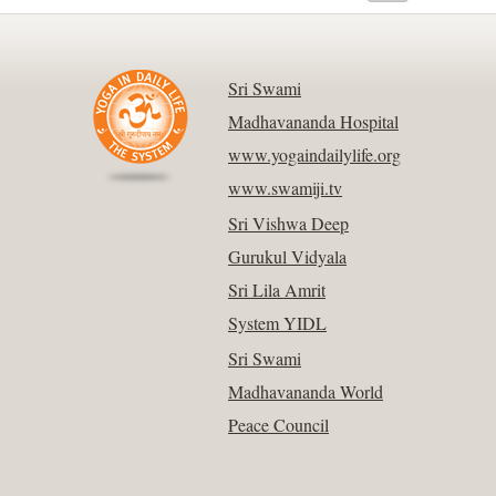
Sri Swami
Madhavananda Hospital
www.yogaindailylife.org
www.swamiji.tv
Sri Vishwa Deep
Gurukul Vidyala
Sri Lila Amrit
System YIDL
Sri Swami
Madhavananda World
Peace Council