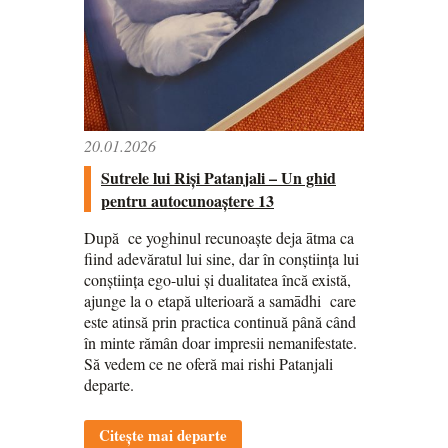
20.01.2026
Sutrele lui Riși Patanjali – Un ghid
pentru autocunoaștere 13
După ce yoghinul recunoaște deja ātma ca
fiind adevăratul lui sine, dar în conștiința lui
conștiința ego-ului și dualitatea încă există,
ajunge la o etapă ulterioară a samādhi care
este atinsă prin practica continuă până când
în minte rămân doar impresii nemanifestate.
Să vedem ce ne oferă mai rishi Patanjali
departe.
Citește mai departe