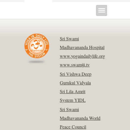
Sri Swami
Madhavananda Hospital
www.yogaindailylife.org
www.swamiji.tv
Sri Vishwa Deep
Gurukul Vidyala
Sri Lila Amrit
System YIDL
Sri Swami
Madhavananda World
Peace Council