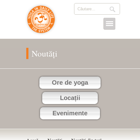
Noutăți
Ore de yoga
Locații
Evenimente