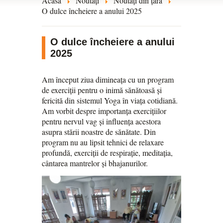
Acasă
Noutăți
Noutăți din țară
O dulce încheiere a anului 2025
O dulce încheiere a anului
2025
Am început ziua dimineața cu un program
de exerciții pentru o inimă sănătoasă și
fericită din sistemul Yoga în viața cotidiană.
Am vorbit despre importanța exercițiilor
pentru nervul vag și influența acestora
asupra stării noastre de sănătate. Din
program nu au lipsit tehnici de relaxare
profundă, exerciții de respirație, meditația,
cântarea mantrelor și bhajanurilor.