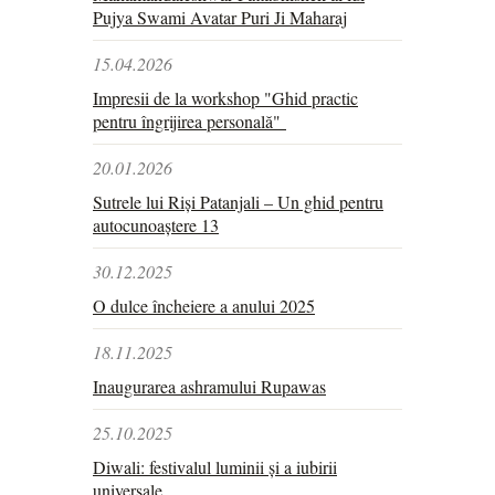
Pujya Swami Avatar Puri Ji Maharaj
15.04.2026
Impresii de la workshop "Ghid practic
pentru îngrijirea personală"
20.01.2026
Sutrele lui Riși Patanjali – Un ghid pentru
autocunoaștere 13
30.12.2025
O dulce încheiere a anului 2025
18.11.2025
Inaugurarea ashramului Rupawas
25.10.2025
Diwali: festivalul luminii și a iubirii
universale