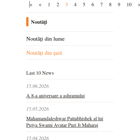
<
<
1
2
3
4
5
6
7
8
9
10
Noutăți
Noutăți din lume
Noutăți din țară
Last 10 News
15.06.2026
A 8-a aniversare a ashramului
15.05.2026
Mahamandaleshwar Pattabhishek al lui
Pujya Swami Avatar Puri Ji Maharaj
15.04.2026