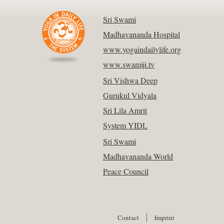
Sri Swami
Madhavananda Hospital
www.yogaindailylife.org
www.swamiji.tv
Sri Vishwa Deep
Gurukul Vidyala
Sri Lila Amrit
System YIDL
Sri Swami
Madhavananda World
Peace Council
Contact
Imprint