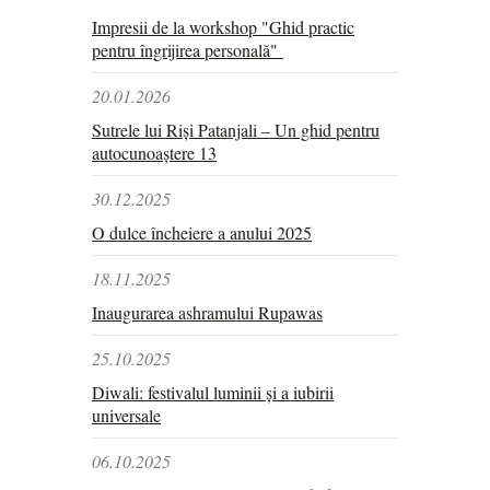
Impresii de la workshop "Ghid practic
pentru îngrijirea personală"
20.01.2026
Sutrele lui Riși Patanjali – Un ghid pentru
autocunoaștere 13
30.12.2025
O dulce încheiere a anului 2025
18.11.2025
Inaugurarea ashramului Rupawas
25.10.2025
Diwali: festivalul luminii și a iubirii
universale
06.10.2025