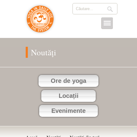
Noutăți
Ore de yoga
Locații
Evenimente