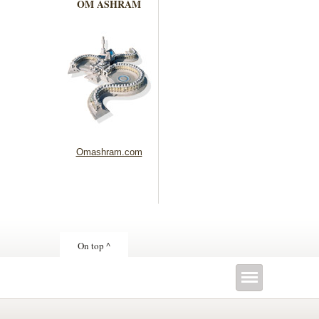
OM ASHRAM
Omashram.com
On top ^