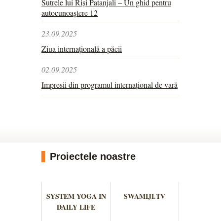
Sutrele lui Riși Patanjali – Un ghid pentru
autocunoaștere 12
23.09.2025
Ziua internațională a păcii
02.09.2025
Impresii din programul internațional de vară
Proiectele noastre
SYSTEM YOGA IN
SWAMIJI.TV
DAILY LIFE