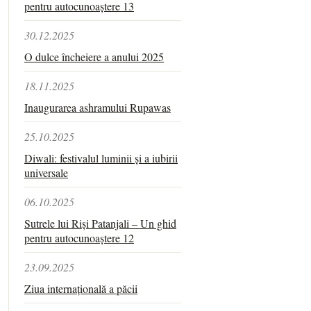
pentru autocunoaștere 13
30.12.2025
O dulce încheiere a anului 2025
18.11.2025
Inaugurarea ashramului Rupawas
25.10.2025
Diwali: festivalul luminii și a iubirii
universale
06.10.2025
Sutrele lui Riși Patanjali – Un ghid
pentru autocunoaștere 12
23.09.2025
Ziua internațională a păcii