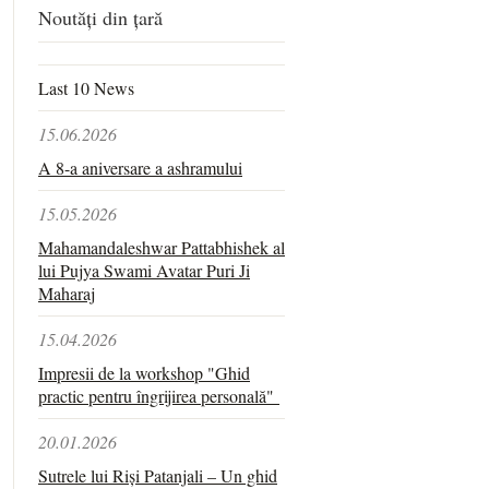
Noutăți din țară
Last 10 News
15.06.2026
A 8-a aniversare a ashramului
15.05.2026
Mahamandaleshwar Pattabhishek al
lui Pujya Swami Avatar Puri Ji
Maharaj
15.04.2026
Impresii de la workshop "Ghid
practic pentru îngrijirea personală"
20.01.2026
Sutrele lui Riși Patanjali – Un ghid