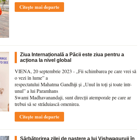
Citește mai departe
Ziua Internațională a Păcii este ziua pentru a
acționa la nivel global
VIENA, 20 septembrie 2023 - „Fii schimbarea pe care vrei să
o vezi în lume” a
respectatului Mahatma Gandhiji și „Unul în toți și toate într-
unul” a lui Paramhans
Swami Madhavanandaji, sunt direcții atemporale pe care ar
trebui să se străduiască omenirea.
Citește mai departe
Sărbătorirea zilei de naștere a lui Vishwaguruji în