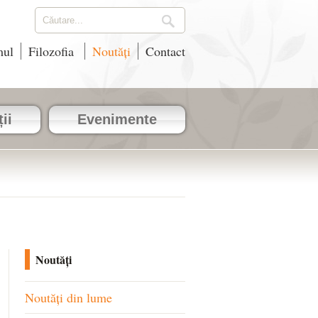
mul
Filozofia
Noutăți
Contact
ii
Evenimente
Noutăți
Noutăți din lume