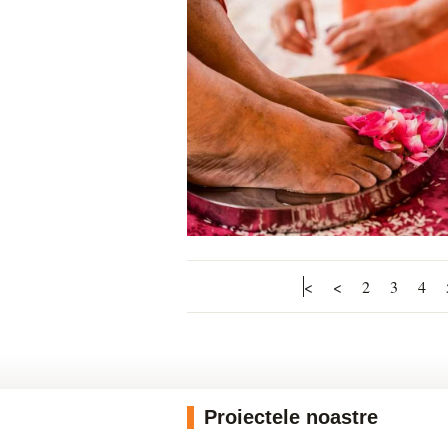
<
<
2
3
4
Proiectele noastre