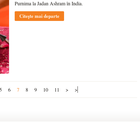
Purnima la Jadan Ashram în India.
Citește mai departe
5
6
7
8
9
10
11
>
>