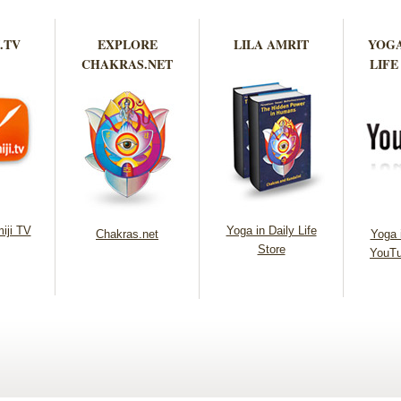
.TV
EXPLORE
LILA AMRIT
YOGA
CHAKRAS.NET
LIFE
iji TV
Yoga in Daily Life
Chakras.net
Yoga i
Store
YouTu