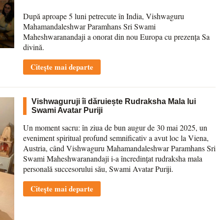
După aproape 5 luni petrecute în India, Vishwaguru
Mahamandaleshwar Paramhans Sri Swami
Maheshwaranandaji a onorat din nou Europa cu prezența Sa
divină.
Citește mai departe
Vishwaguruji îi dăruiește Rudraksha Mala lui
Swami Avatar Puriji
Un moment sacru: în ziua de bun augur de 30 mai 2025, un
eveniment spiritual profund semnificativ a avut loc la Viena,
Austria, când Vishwaguru Mahamandaleshwar Paramhans Sri
Swami Maheshwaranandaji i-a încredințat rudraksha mala
personală succesorului său, Swami Avatar Puriji.
Citește mai departe