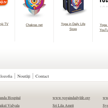
iji TV
Yoga in Daily Life
Chakras.net
Yoga i
Store
YouTu
ilozofia
Noutăți
Contact
nda Hospital
www.yogaindailylife.org
ww
ukul Vidyala
Sri Lila Amrit
Sy