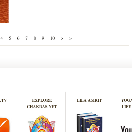
4
5
6
7
8
9
10
>
>
.TV
EXPLORE
LILA AMRIT
YOGA
CHAKRAS.NET
LIFE