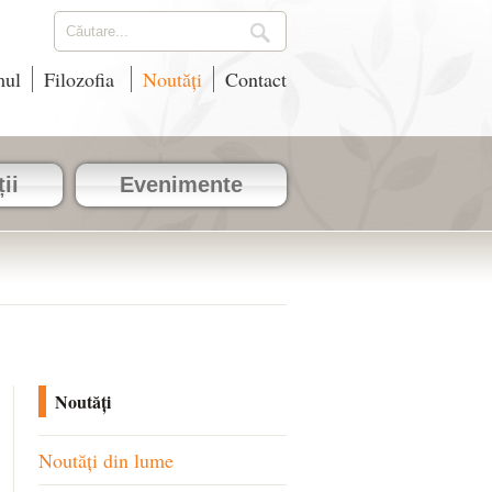
mul
Filozofia
Noutăți
Contact
ii
Evenimente
Noutăți
Noutăți din lume