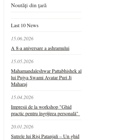
Noutăți din țară
Last 10 News
15.06.2026
A 8-a aniversare a ashramului
15.05.2026
Mahamandaleshwar Pattabhishek al
lui Pujya Swami Avatar Puri Ji
Maharaj
15.04.2026
Impresii de la workshop "Ghid
practic pentru îngrijirea personală"
20.01.2026
Sutrele lui Riși Patanjali – Un ghid