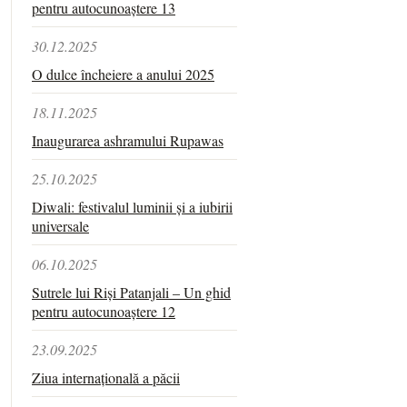
pentru autocunoaștere 13
30.12.2025
O dulce încheiere a anului 2025
18.11.2025
Inaugurarea ashramului Rupawas
25.10.2025
Diwali: festivalul luminii și a iubirii
universale
06.10.2025
Sutrele lui Riși Patanjali – Un ghid
pentru autocunoaștere 12
23.09.2025
Ziua internațională a păcii