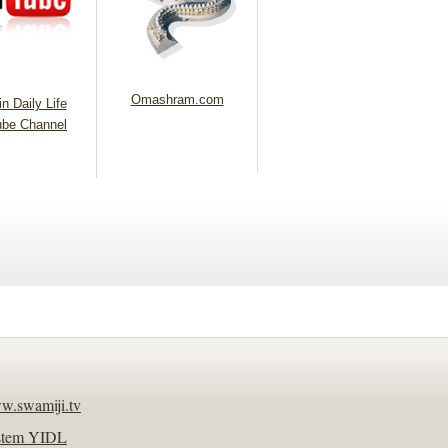
Omashram.com
n Daily Life
be Channel
w.swamiji.tv
stem YIDL