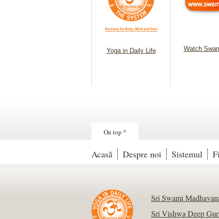
Watch Swam
Yoga in Daily Life
On top ^
Acasă
Despre noi
Sistemul
F
Sri Swami Madhavana
Sri Vishwa Deep Gur